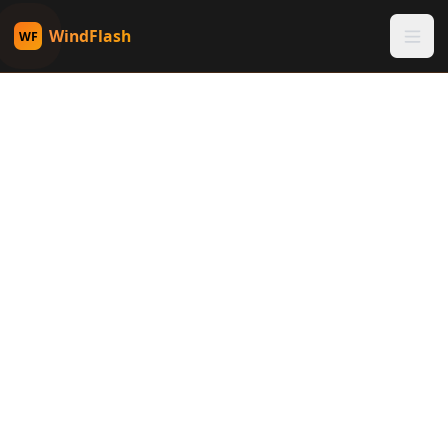
WindFlash
WF