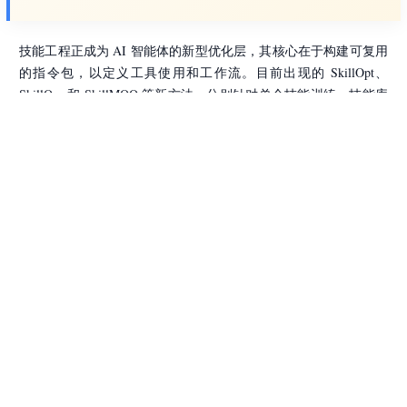
技能工程正成为 AI 智能体的新型优化层，其核心在于构建可复用
的指令包，以定义工具使用和工作流。目前出现的 SkillOpt、
SkillOps 和 SkillMOO 等新方法，分别针对单个技能训练、技能库
维护以及代码智能体技能包的质量与成本优化。传统的提示工程和
上下文工程已不足以应对复杂需求，因为技能本身现已承载了额外
的背景与知识。通过系统性地管理和优化技能，开发者可以显著提
升 OpenClaw 和 Hermes Agent 等智能体的任务处理能力。这种转
变意味着智能体正从即兴生成转向基于经过验证且可复用的技能集
进行操作。这种精细化的工程方法为构建更可靠、更高效的 AI 工
作流提供了坚实基础。
来源:
Turing Post
利用 Amazon Bedrock AgentCore 构建设备维修助