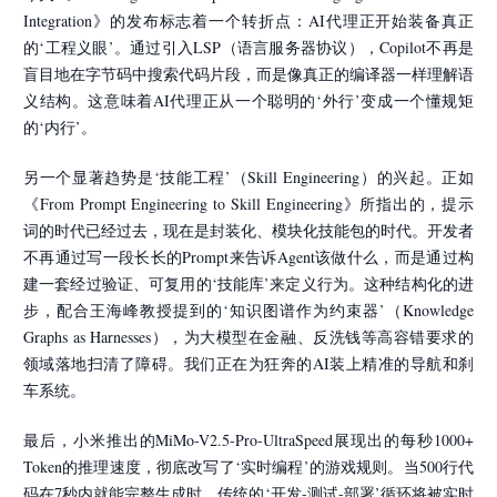
Integration》的发布标志着一个转折点：AI代理正开始装备真正
的‘工程义眼’。通过引入LSP（语言服务器协议），Copilot不再是
盲目地在字节码中搜索代码片段，而是像真正的编译器一样理解语
义结构。这意味着AI代理正从一个聪明的‘外行’变成一个懂规矩
的‘内行’。
另一个显著趋势是‘技能工程’（Skill Engineering）的兴起。正如
《From Prompt Engineering to Skill Engineering》所指出的，提示
词的时代已经过去，现在是封装化、模块化技能包的时代。开发者
不再通过写一段长长的Prompt来告诉Agent该做什么，而是通过构
建一套经过验证、可复用的‘技能库’来定义行为。这种结构化的进
步，配合王海峰教授提到的‘知识图谱作为约束器’（Knowledge
Graphs as Harnesses），为大模型在金融、反洗钱等高容错要求的
领域落地扫清了障碍。我们正在为狂奔的AI装上精准的导航和刹
车系统。
最后，小米推出的MiMo-V2.5-Pro-UltraSpeed展现出的每秒1000+
Token的推理速度，彻底改写了‘实时编程’的游戏规则。当500行代
码在7秒内就能完整生成时，传统的‘开发-测试-部署’循环将被实时